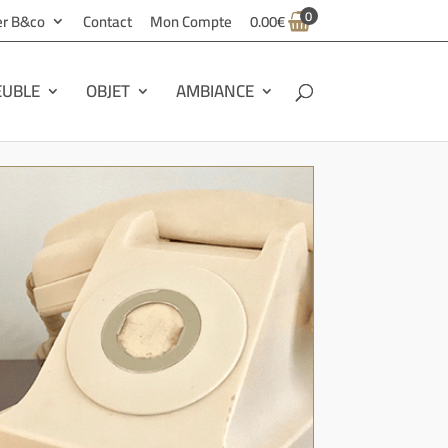
0
ier B&co
Contact
Mon Compte
0.00
€
UBLE
OBJET
AMBIANCE