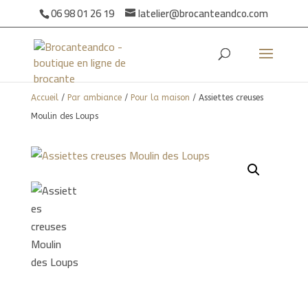
06 98 01 26 19
latelier@brocanteandco.com
Accueil
/
Par ambiance
/
Pour la maison
/ Assiettes creuses
Moulin des Loups