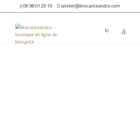
06 98 01 26 19
latelier@brocanteandco.com
Accueil
/
Par ambiance
/
Pour la maison
/ Assiettes Digoin
Sarreguemines