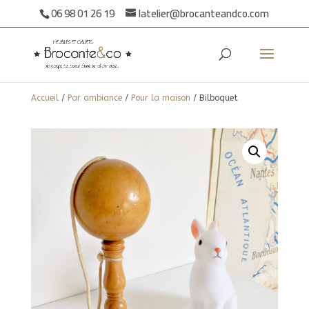
06 98 01 26 19
latelier@brocanteandco.com
Accueil
/
Par ambiance
/
Pour la maison
/ Bilboquet