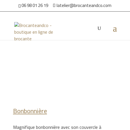
06 98 01 26 19
latelier@brocanteandco.com
Accueil
/
Par ambiance
/
Pour la maison
/ Bonbonnière
Bonbonnière
Magnifique bonbonnière avec son couvercle à