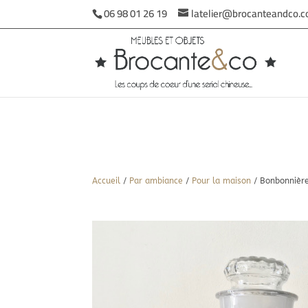
06 98 01 26 19
latelier@brocanteandco.
Accueil
/
Par ambiance
/
Pour la maison
/ Bonbonnièr