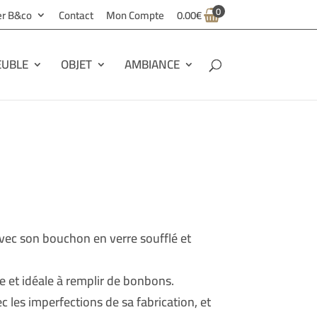
0
ier B&co
Contact
Mon Compte
0.00
€
UBLE
OBJET
AMBIANCE
ec son bouchon en verre soufflé et
de et idéale à remplir de bonbons.
ec les imperfections de sa fabrication, et