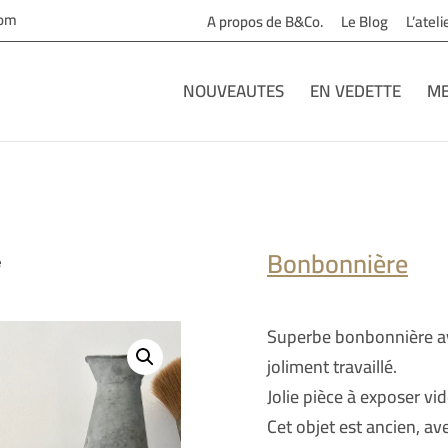
com
A propos de B&Co.
Le Blog
L’atel
NOUVEAUTES
EN VEDETTE
ME
Bonbonnière
e
Superbe bonbonnière av
joliment travaillé.
Jolie pièce à exposer vi
Cet objet est ancien, av