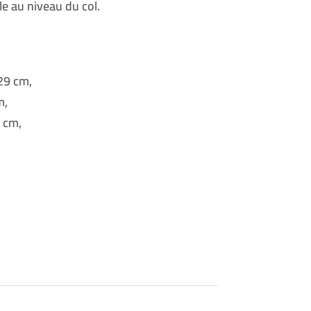
le au niveau du col.
29 cm,
m,
 cm,