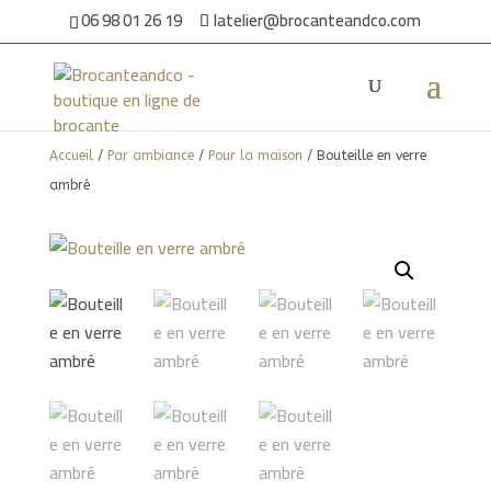
06 98 01 26 19
latelier@brocanteandco.com
Accueil
/
Par ambiance
/
Pour la maison
/ Bouteille en verre
ambré