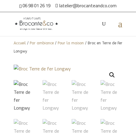
06 98 01 26 19
latelier@brocanteandco.com
Accueil
/
Par ambiance
/
Pour la maison
/ Broc en Terre de Fer
Longwy