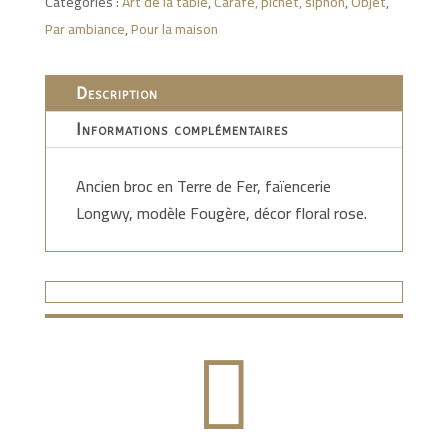
Catégories :
Art de la table
,
Carafe, pichet, siphon
,
Objet
,
Par ambiance
,
Pour la maison
Description
Informations complémentaires
Ancien broc en Terre de Fer, faïencerie
Longwy, modèle Fougère, décor floral rose.
