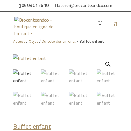
06 98 01 26 19
latelier@brocanteandco.com
Accueil
/
Objet
/
Du côté des enfants
/ Buffet enfant
Buffet enfant