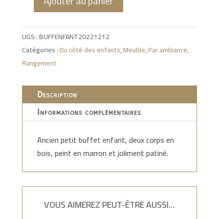
Ajouter au panier
quantité
de
Buffet
UGS :
BUFFENFANT20221212
enfant
Catégories :
Du côté des enfants
,
Meuble
,
Par ambiance
,
Rangement
Description
Informations complémentaires
Ancien petit buffet enfant, deux corps en
bois, peint en marron et joliment patiné.
VOUS AIMEREZ PEUT-ÊTRE AUSSI…