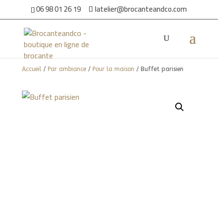
06 98 01 26 19
latelier@brocanteandco.com
Accueil
/
Par ambiance
/
Pour la maison
/ Buffet parisien