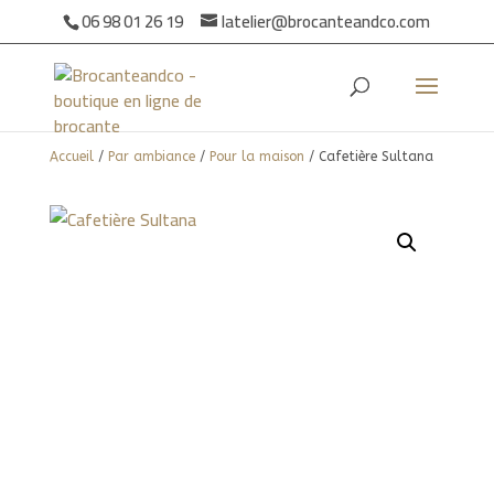
06 98 01 26 19
latelier@brocanteandco.com
Accueil
/
Par ambiance
/
Pour la maison
/ Cafetière Sultana