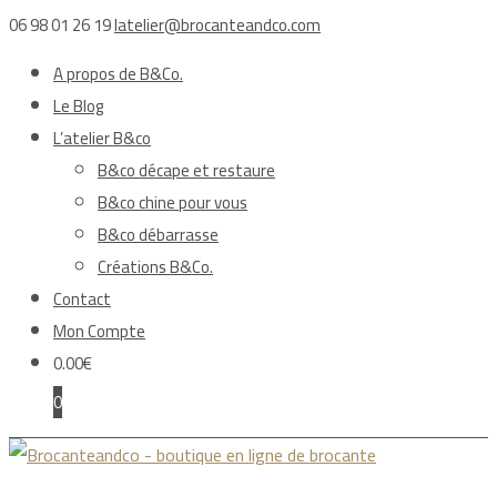
06 98 01 26 19
latelier@brocanteandco.com
A propos de B&Co.
Le Blog
L’atelier B&co
B&co décape et restaure
B&co chine pour vous
B&co débarrasse
Créations B&Co.
Contact
Mon Compte
0.00
€
0