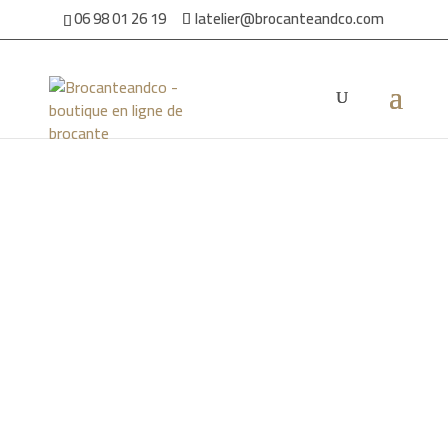
06 98 01 26 19
latelier@brocanteandco.com
Accueil
/
Par ambiance
/
Pour la maison
/ Chaise pliante
velours