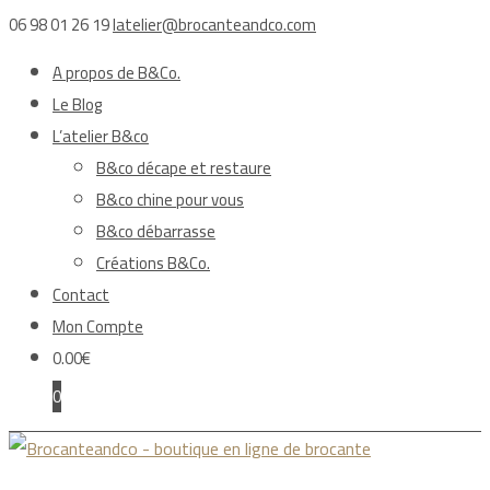
06 98 01 26 19
latelier@brocanteandco.com
A propos de B&Co.
Le Blog
L’atelier B&co
B&co décape et restaure
B&co chine pour vous
B&co débarrasse
Créations B&Co.
Contact
Mon Compte
0.00
€
0