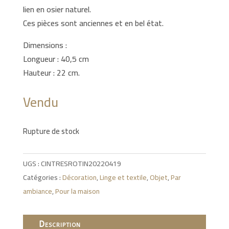
lien en osier naturel.
Ces pièces sont anciennes et en bel état.
Dimensions :
Longueur : 40,5 cm
Hauteur : 22 cm.
Vendu
Rupture de stock
UGS :
CINTRESROTIN20220419
Catégories :
Décoration
,
Linge et textile
,
Objet
,
Par
ambiance
,
Pour la maison
Description