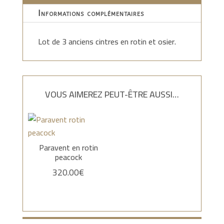
Informations complémentaires
Lot de 3 anciens cintres en rotin et osier.
VOUS AIMEREZ PEUT-ÊTRE AUSSI…
Paravent en rotin
peacock
320.00
€