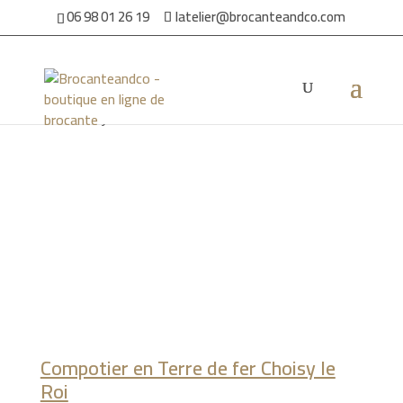
06 98 01 26 19
latelier@brocanteandco.com
Accueil
/
Par ambiance
/
Pour la maison
/ Compotier en Terre
de fer Choisy le Roi
Compotier en Terre de fer Choisy le
Roi