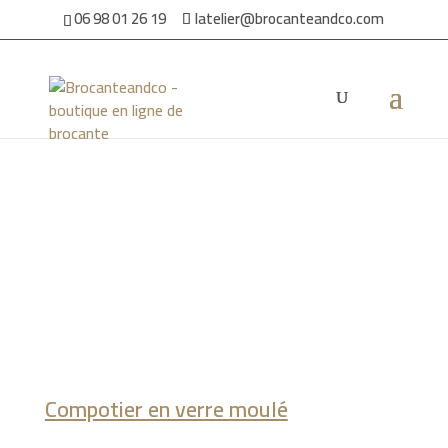
06 98 01 26 19
latelier@brocanteandco.com
Accueil
/
Par ambiance
/
Pour la maison
/ Compotier en verre
moulé
Compotier en verre moulé