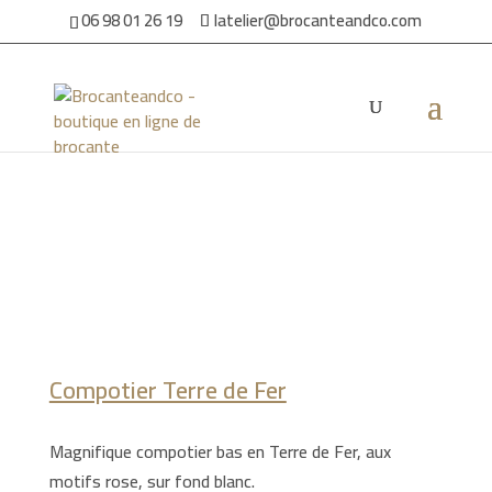
06 98 01 26 19
latelier@brocanteandco.com
Accueil
/
Par ambiance
/
Pour la maison
/ Compotier Terre de
Fer
Compotier Terre de Fer
Magnifique compotier bas en Terre de Fer, aux
motifs rose, sur fond blanc.