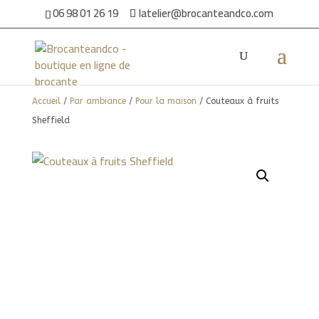
06 98 01 26 19
latelier@brocanteandco.com
Accueil
/
Par ambiance
/
Pour la maison
/ Couteaux à fruits
Sheffield