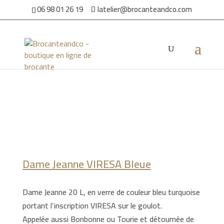
06 98 01 26 19
latelier@brocanteandco.com
Accueil
/
Par ambiance
/
Dans le jardin
/ Dame Jeanne VIRESA
Bleue
Dame Jeanne VIRESA Bleue
Dame Jeanne 20 L, en verre de couleur bleu turquoise
portant l’inscription VIRESA sur le goulot.
Appelée aussi Bonbonne ou Tourie et détournée de