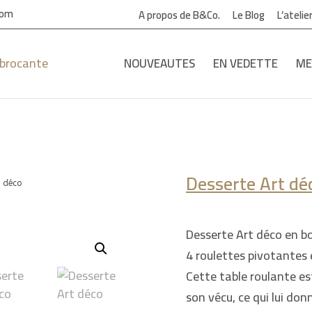
com
A propos de B&Co.
Le Blog
L’ateli
NOUVEAUTES
EN VEDETTE
ME
Desserte Art dé
t déco
Desserte Art déco en bo
4 roulettes pivotantes 
Cette table roulante es
son vécu, ce qui lui do