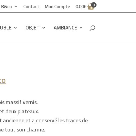
0
er B&co
Contact
Mon Compte
0.00
€
UBLE
OBJET
AMBIANCE
co
is massif vernis.
et deux plateaux.
t ancienne et a conservé les traces de
nne tout son charme.