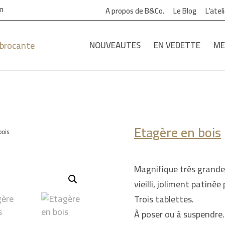
om
A propos de B&Co.
Le Blog
L’atel
NOUVEAUTES
EN VEDETTE
ME
Etagère en bois
bois
Magnifique très grande 
vieilli, joliment patinée
Trois tablettes.
À poser ou à suspendre.