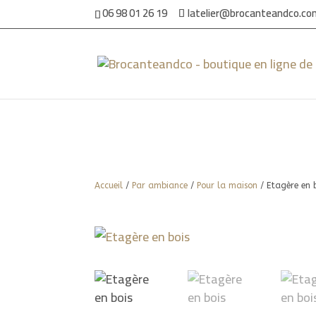
06 98 01 26 19
latelier@brocanteandco.c
Accueil
/
Par ambiance
/
Pour la maison
/ Etagère en 