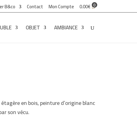
0
ier B&co
Contact
Mon Compte
0.00
€
UBLE
OBJET
AMBIANCE
étagère en bois, peinture d’origine blanc
 par son vécu.