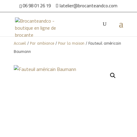
06 98 01 26 19
latelier@brocanteandco.com
Accueil
/
Par ambiance
/
Pour la maison
/ Fauteuil américain
Baumann