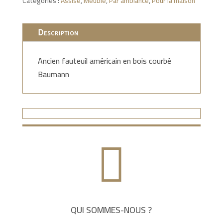
Catégories :
Assise
,
Meuble
,
Par ambiance
,
Pour la maison
Description
Ancien fauteuil américain en bois courbé
Baumann

QUI SOMMES-NOUS ?