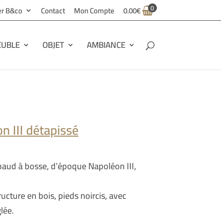
0
ier B&co
Contact
Mon Compte
0.00
€
UBLE
OBJET
AMBIANCE
n III détapissé
paud à bosse, d’époque Napoléon III,
ructure en bois, pieds noircis, avec
glée.