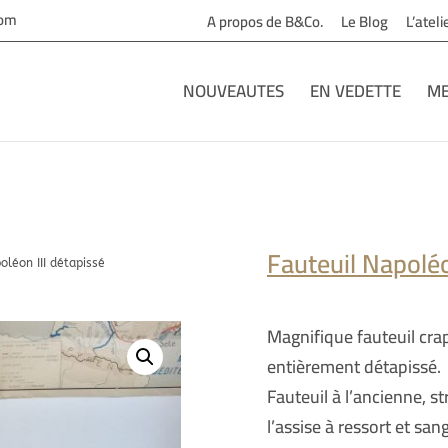
com
A propos de B&Co.
Le Blog
L’atel
NOUVEAUTES
EN VEDETTE
ME
Fauteuil Napoléo
oléon III détapissé
Magnifique fauteuil cra
entièrement détapissé.
Fauteuil à l’ancienne, st
l’assise à ressort et san