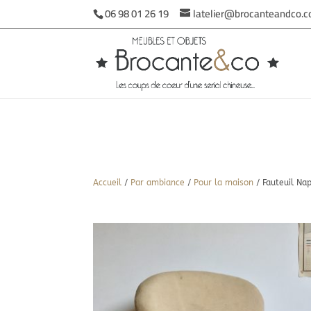
06 98 01 26 19
latelier@brocanteandco.
Accueil
/
Par ambiance
/
Pour la maison
/ Fauteuil Nap