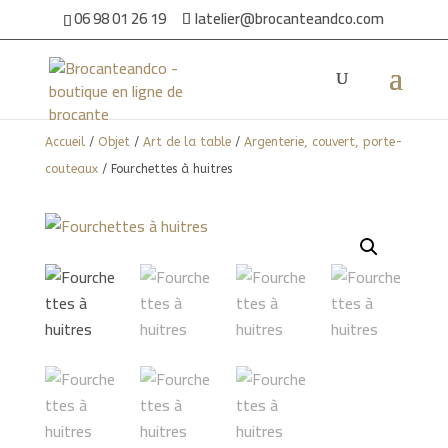
06 98 01 26 19
latelier@brocanteandco.com
Accueil
/
Objet
/
Art de la table
/
Argenterie, couvert, porte-
couteaux
/ Fourchettes à huitres