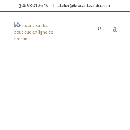
06 98 01 26 19
latelier@brocanteandco.com
Accueil
/
Par ambiance
/
Pour la maison
/ Garde manger