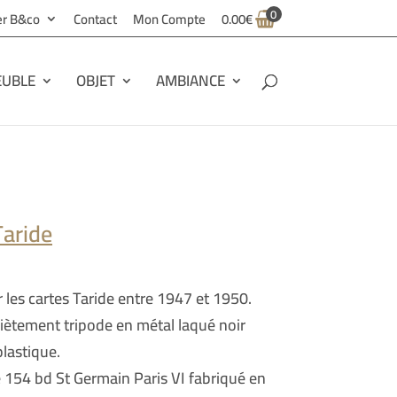
0
ier B&co
Contact
Mon Compte
0.00
€
UBLE
OBJET
AMBIANCE
Taride
r les cartes Taride entre 1947 et 1950.
ètement tripode en métal laqué noir
plastique.
e 154 bd St Germain Paris VI fabriqué en