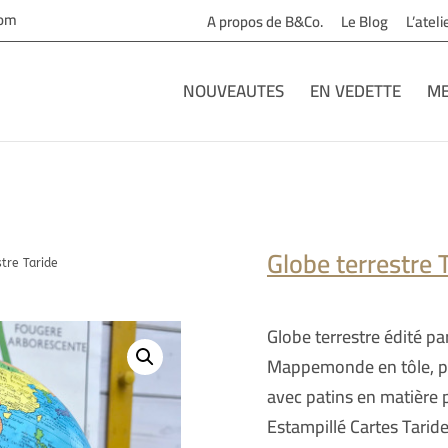
com
A propos de B&Co.
Le Blog
L’atel
NOUVEAUTES
EN VEDETTE
ME
Globe terrestre 
tre Taride
Globe terrestre édité pa
Mappemonde en tôle, pi
avec patins en matière 
Estampillé Cartes Tarid