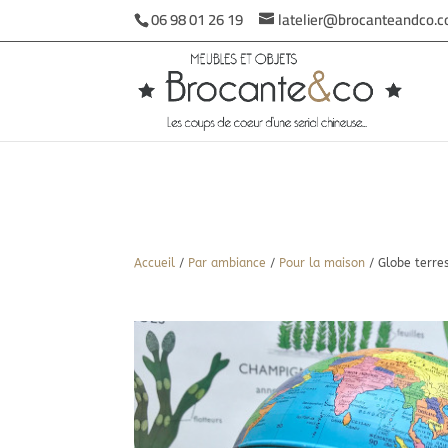
06 98 01 26 19
latelier@brocanteandco.
Accueil
/
Par ambiance
/
Pour la maison
/ Globe terres