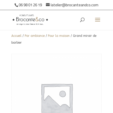
06 98 01 26 19
latelier@brocanteandco.com
Accueil
/
Par ambiance
/
Pour la maison
/ Grand miroir de
barbier