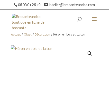
06 98 01 26 19
latelier@brocanteandco.com
Accueil
/
Objet
/
Décoration
/ Héron en bois et laiton