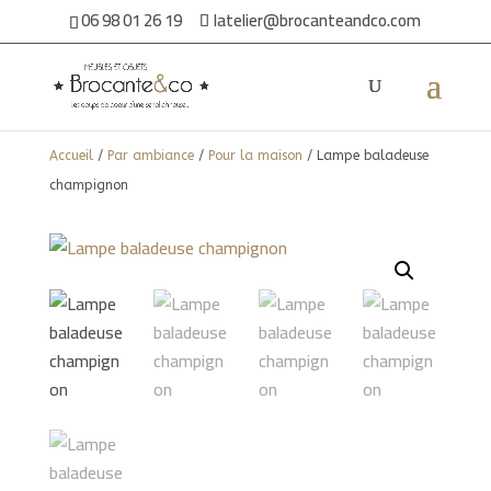
06 98 01 26 19
latelier@brocanteandco.com
Accueil
/
Par ambiance
/
Pour la maison
/ Lampe baladeuse
champignon