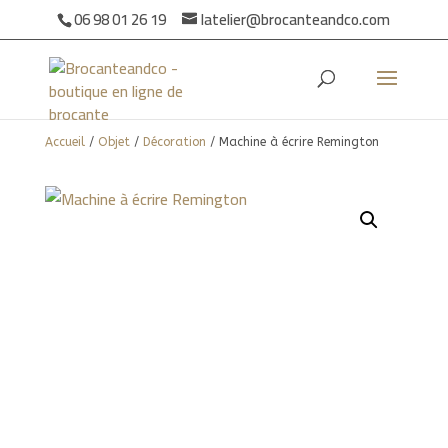
06 98 01 26 19
latelier@brocanteandco.com
Accueil
/
Objet
/
Décoration
/ Machine à écrire Remington