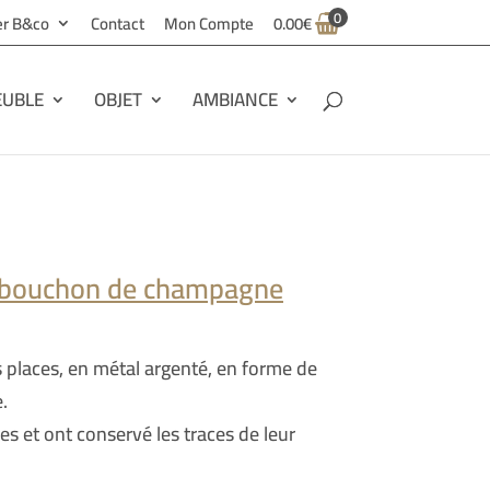
0
ier B&co
Contact
Mon Compte
0.00
€
UBLE
OBJET
AMBIANCE
 bouchon de champagne
places, en métal argenté, en forme de
.
s et ont conservé les traces de leur