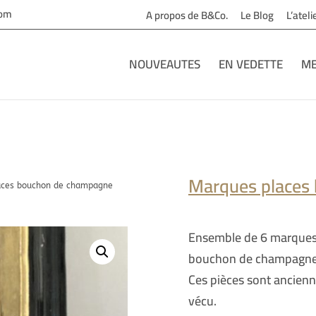
com
A propos de B&Co.
Le Blog
L’atel
NOUVEAUTES
EN VEDETTE
ME
Marques places
aces bouchon de champagne
Ensemble de 6 marques 
bouchon de champagne
Ces pièces sont ancienne
vécu.