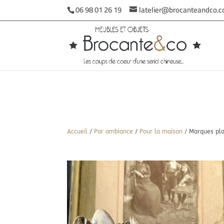
06 98 01 26 19
latelier@brocanteandco.
Accueil
/
Par ambiance
/
Pour la maison
/ Marques pl