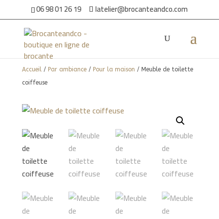
06 98 01 26 19
latelier@brocanteandco.com
Accueil
/
Par ambiance
/
Pour la maison
/ Meuble de toilette
coiffeuse