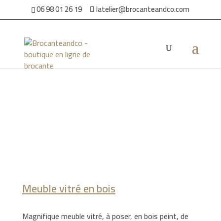
06 98 01 26 19
latelier@brocanteandco.com
Accueil
/
Par ambiance
/
Pour la maison
/ Meuble vitré en bois
Meuble vitré en bois
Magnifique meuble vitré, à poser, en bois peint, de