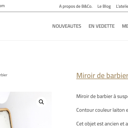
com
A propos de B&Co.
Le Blog
L’atel
NOUVEAUTES
EN VEDETTE
ME
Miroir de barbie
rbier
Miroir de barbier à sus
Contour couleur laiton e
Cet objet est ancien et 