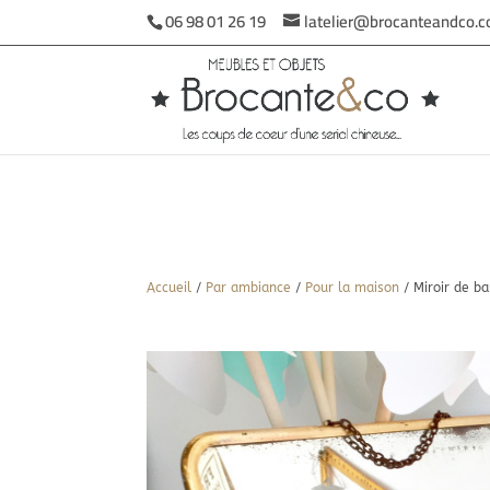
06 98 01 26 19
latelier@brocanteandco.
Accueil
/
Par ambiance
/
Pour la maison
/ Miroir de ba