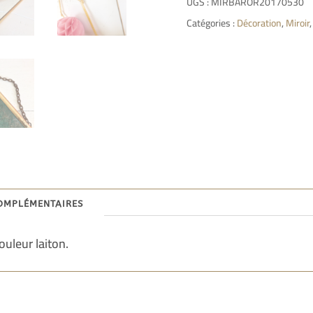
UGS :
MIRBAROR20170530
Catégories :
Décoration
,
Miroir
omplémentaires
ouleur laiton.