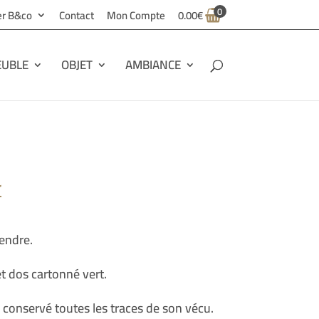
0
ier B&co
Contact
Mon Compte
0.00
€
UBLE
OBJET
AMBIANCE
r
pendre.
t dos cartonné vert.
a conservé toutes les traces de son vécu.