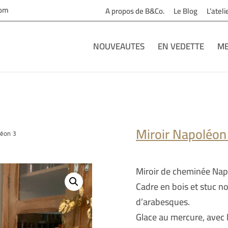
com
A propos de B&Co.
Le Blog
L’atel
NOUVEAUTES
EN VEDETTE
ME
Miroir Napoléon
léon 3
Miroir de cheminée Nap
Cadre en bois et stuc noi
d’arabesques.
Glace au mercure, avec 