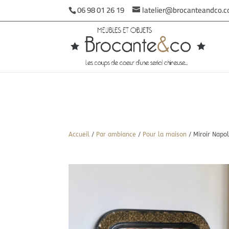
06 98 01 26 19
latelier@brocanteandco.
Accueil
/
Par ambiance
/
Pour la maison
/ Miroir Napo