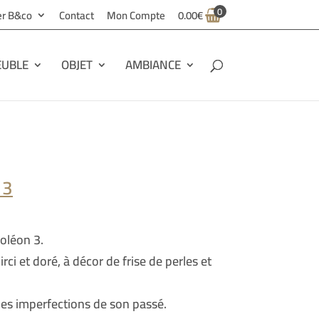
0
ier B&co
Contact
Mon Compte
0.00
€
UBLE
OBJET
AMBIANCE
 3
oléon 3.
rci et doré, à décor de frise de perles et
les imperfections de son passé.