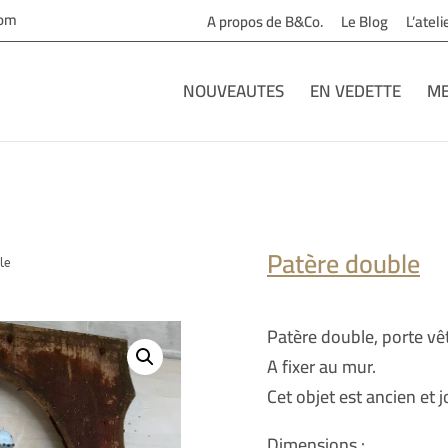
com
A propos de B&Co.
Le Blog
L’atel
NOUVEAUTES
EN VEDETTE
ME
Patère double
le
Patère double, porte vê
A fixer au mur.
Cet objet est ancien et 
Dimensions :