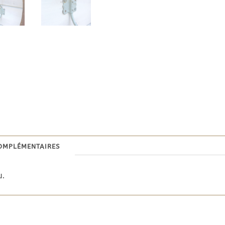
omplémentaires
u.