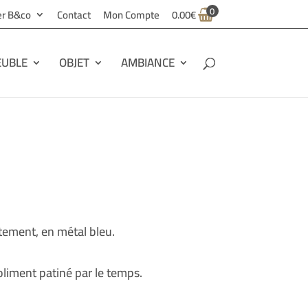
0
ier B&co
Contact
Mon Compte
0.00
€
UBLE
OBJET
AMBIANCE
tement, en métal bleu.
joliment patiné par le temps.