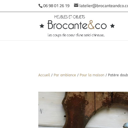
06 98 01 26 19
latelier@brocanteandco.
Accueil
/
Par ambiance
/
Pour la maison
/ Patère doub