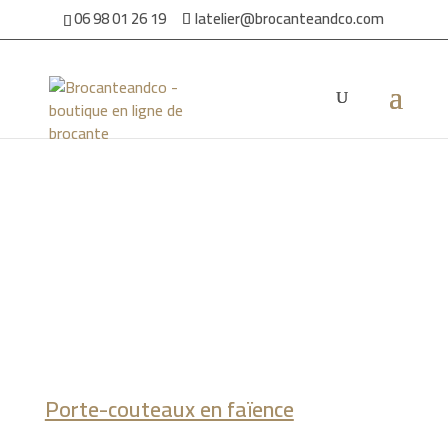
06 98 01 26 19
latelier@brocanteandco.com
Accueil
/
Par ambiance
/
Pour la maison
/ Porte-couteaux en
faïence
Porte-couteaux en faïence