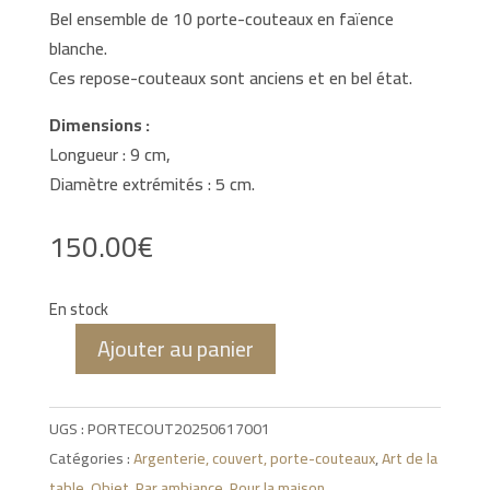
Bel ensemble de 10 porte-couteaux en faïence
blanche.
Ces repose-couteaux sont anciens et en bel état.
Dimensions :
Longueur : 9 cm,
Diamètre extrémités : 5 cm.
150.00
€
En stock
Ajouter au panier
quantité
de
Porte-
UGS :
PORTECOUT20250617001
couteaux
Catégories :
Argenterie, couvert, porte-couteaux
,
Art de la
en
table
,
Objet
,
Par ambiance
,
Pour la maison