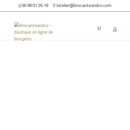
06 98 01 26 19
latelier@brocanteandco.com
Accueil
/
Par ambiance
/
Pour la maison
/ Pots à épices Digoin
Sarreguemines