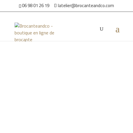
06 98 01 26 19
latelier@brocanteandco.com
Accueil
/
Par ambiance
/
Dans le jardin
/ Pots à pharmacie
vert Aqua