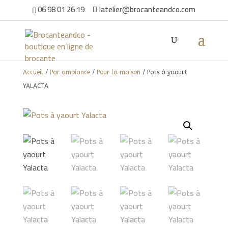
06 98 01 26 19
latelier@brocanteandco.com
Accueil
/
Par ambiance
/
Pour la maison
/ Pots à yaourt
YALACTA