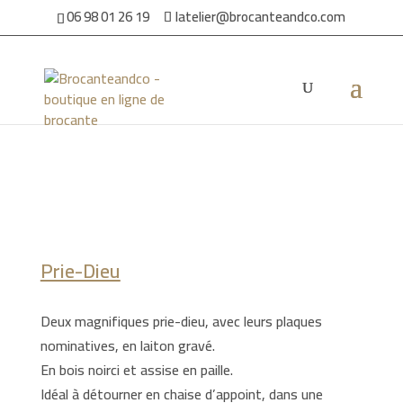
06 98 01 26 19
latelier@brocanteandco.com
Accueil
/
Par ambiance
/
Pour la maison
/ Prie-Dieu
Prie-Dieu
Deux magnifiques prie-dieu, avec leurs plaques
nominatives, en laiton gravé.
En bois noirci et assise en paille.
Idéal à détourner en chaise d’appoint, dans une