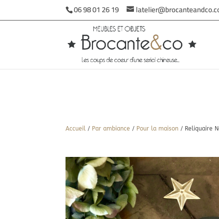
06 98 01 26 19
latelier@brocanteandco.
Accueil
/
Par ambiance
/
Pour la maison
/ Reliquaire N