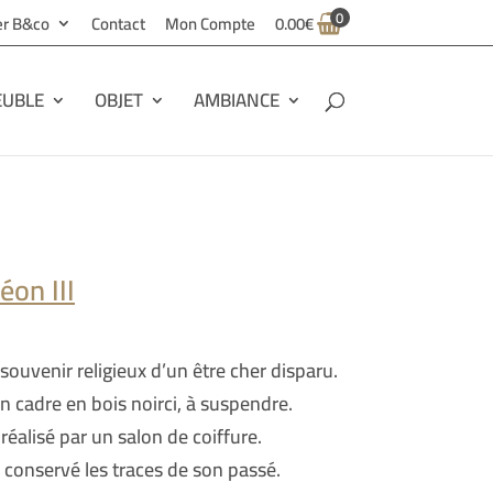
0
ier B&co
Contact
Mon Compte
0.00
€
UBLE
OBJET
AMBIANCE
éon III
 souvenir religieux d’un être cher disparu.
n cadre en bois noirci, à suspendre.
réalisé par un salon de coiffure.
a conservé les traces de son passé.