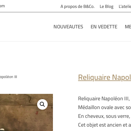
com
A propos de B&Co.
Le Blog
L’atel
NOUVEAUTES
EN VEDETTE
ME
Reliquaire Napol
apoléon III
Reliquaire Napoléon III,
Médaillon ovale avec so
En cheveux, sous verre, 
Cet objet est ancien et 