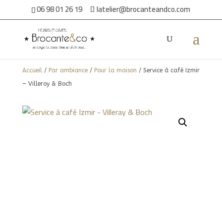
06 98 01 26 19
latelier@brocanteandco.com
Accueil
/
Par ambiance
/
Pour la maison
/ Service à café Izmir
– Villeroy & Boch