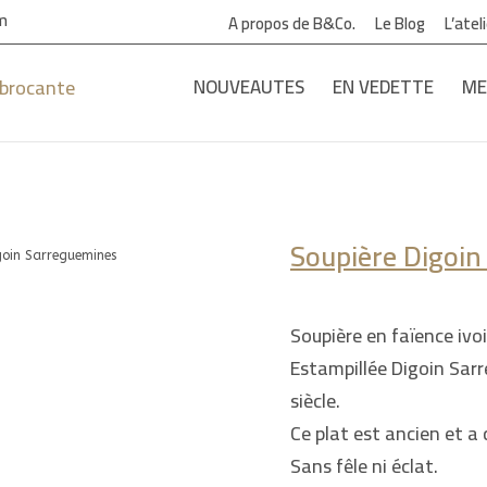
om
A propos de B&Co.
Le Blog
L’atel
NOUVEAUTES
EN VEDETTE
ME
Soupière Digoi
goin Sarreguemines
Soupière en faïence ivoi
Estampillée Digoin Sar
siècle.
Ce plat est ancien et a
Sans fêle ni éclat.