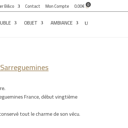
0
ier B&co
Contact
Mon Compte
0.00
€
UBLE
OBJET
AMBIANCE
n Sarreguemines
re.
reguemines France, début vingtième
 conservé tout le charme de son vécu.