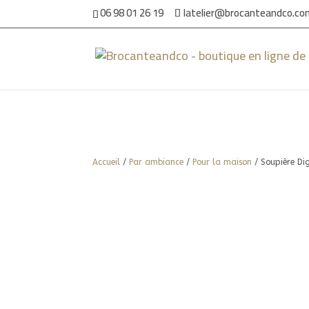
06 98 01 26 19
latelier@brocanteandco.c
Accueil
/
Par ambiance
/
Pour la maison
/ Soupière Di