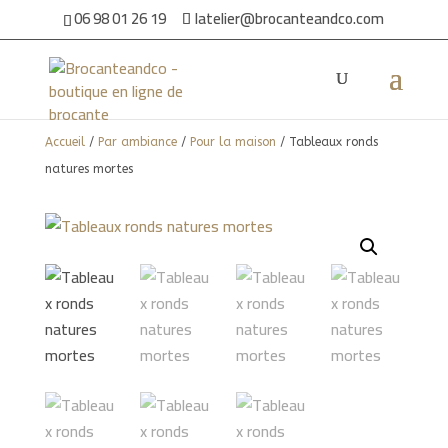
06 98 01 26 19
latelier@brocanteandco.com
Accueil
/
Par ambiance
/
Pour la maison
/ Tableaux ronds
natures mortes