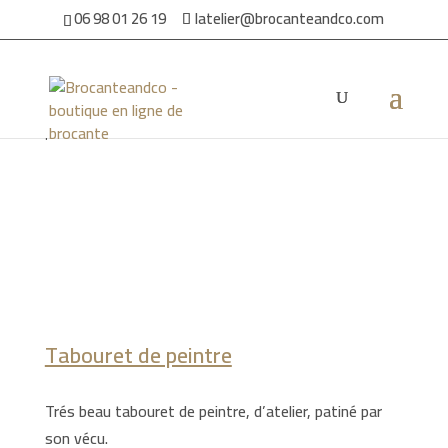
06 98 01 26 19
latelier@brocanteandco.com
Accueil
/
Par ambiance
/
Pour la maison
/ Tabouret de
peintre
Tabouret de peintre
Trés beau tabouret de peintre, d’atelier, patiné par
son vécu.