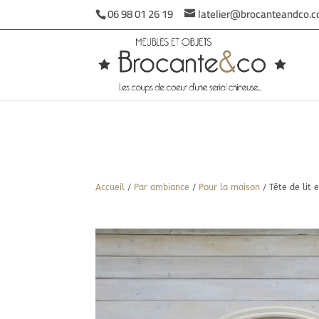
06 98 01 26 19
latelier@brocanteandco.
Accueil
/
Par ambiance
/
Pour la maison
/ Tête de lit 