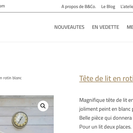
com
A propos de B&Co.
Le Blog
L’atel
NOUVEAUTES
EN VEDETTE
ME
Tête de lit en ro
en rotin blanc
Magnifique tête de lit e
joliment peint en blanc 
Belle pièce qui donner
Pour un lit deux places.