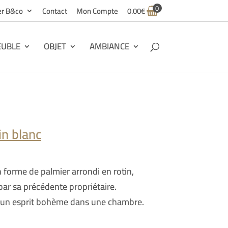
0
ier B&co
Contact
Mon Compte
0.00
€
UBLE
OBJET
AMBIANCE
tin blanc
n forme de palmier arrondi en rotin,
par sa précédente propriétaire.
a un esprit bohème dans une chambre.