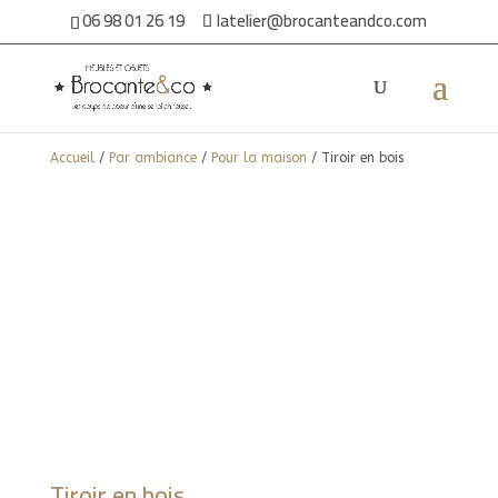
06 98 01 26 19
latelier@brocanteandco.com
Accueil
/
Par ambiance
/
Pour la maison
/ Tiroir en bois
Tiroir en bois