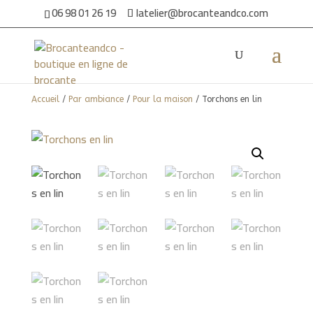
06 98 01 26 19
latelier@brocanteandco.com
Accueil
/
Par ambiance
/
Pour la maison
/ Torchons en lin